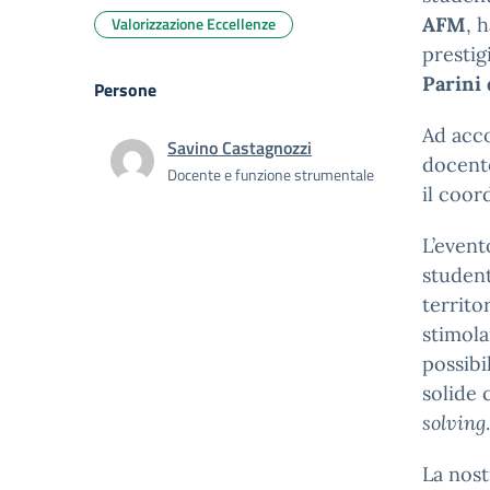
Valorizzazione Eccellenze
AFM
, 
prestig
Parini 
Persone
Ad acco
Savino Castagnozzi
docen
Docente e funzione strumentale
il coor
L’event
student
territo
stimola
possibi
solide 
solving
.
La nost