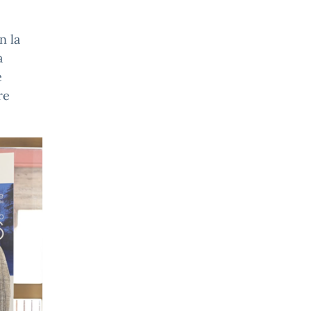
n la
a
e
re