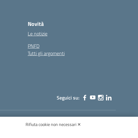
Novità
Le notizie
PNFD
Tutti gli argomenti
Seguici su:
Rifiuta cookie non necessari ✕
003003@pec.istruzione.it