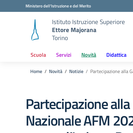
Vai ai contenuti
Vai al menu di navigazione
Vai al footer
Ministero dell'Istruzione e del Merito
Istituto Istruzione Superiore
Ettore Majorana
Torino
Scuola
Servizi
Novità
Didattica
Home
Novità
Notizie
Partecipazione alla G
Partecipazione alla
Nazionale AFM 20