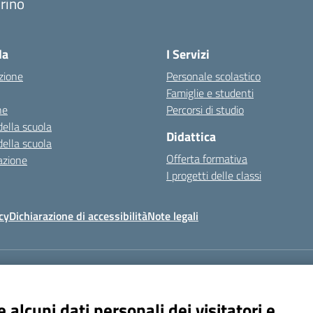
rino
la
I Servizi
zione
Personale scolastico
Famiglie e studenti
ne
Percorsi di studio
della scuola
Didattica
della scuola
Offerta formativa
azione
I progetti delle classi
cy
Dichiarazione di accessibilità
Note legali
Indirizzo:
Via Frattini 11, Torino
8
Email:
tois003003@istruzione.it
Posta elettronica certificata (PEC):
tois
 alcuni dati personali dei visitatori e
Codice fiscale: 80090800014