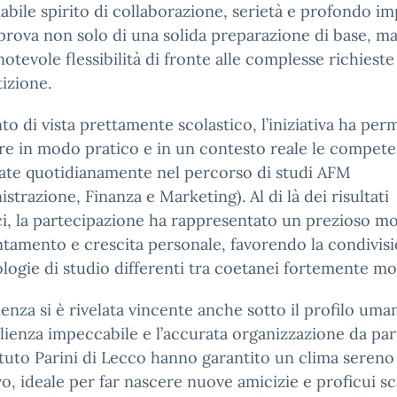
bile spirito di collaborazione, serietà e profondo i
rova non solo di una solida preparazione di base, m
notevole flessibilità di fronte alle complesse richieste
izione.
to di vista prettamente scolastico, l’iniziativa ha per
re in modo pratico e in un contesto reale le compet
ate quotidianamente nel percorso di studi AFM
strazione, Finanza e Marketing). Al di là dei risultati
ci, la partecipazione ha rappresentato un prezioso 
ntamento e crescita personale, favorendo la condivisi
ogie di studio differenti tra coetanei fortemente mot
ienza si è rivelata vincente anche sotto il profilo uma
lienza impeccabile e l’accurata organizzazione da par
tituto Parini di Lecco hanno garantito un clima sereno
vo, ideale per far nascere nuove amicizie e proficui s