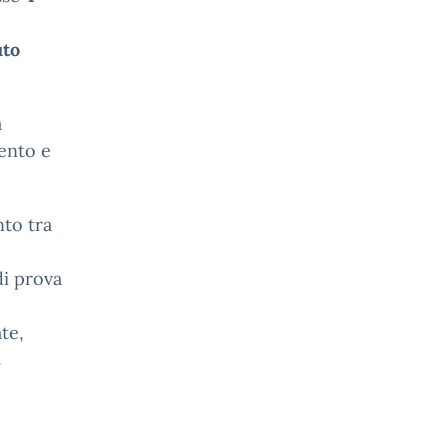
uto
a
vento e
nto tra
di prova
te,
m