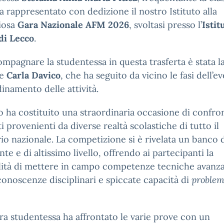
ha rappresentato con dedizione il nostro Istituto alla
iosa
Gara
Nazionale AFM 2026
, svoltasi presso l’
Istit
di Lecco
.
mpagnare la studentessa in questa trasferta è stata l
te
Carla Davico
, che ha seguito da vicino le fasi dell’e
dinamento delle attività.
o ha costituito una straordinaria occasione di confro
i provenienti da diverse realtà scolastiche di tutto il
rio nazionale. La competizione si è rivelata un banco 
nte e di altissimo livello, offrendo ai partecipanti la
lità di mettere in campo competenze tecniche avanza
conoscenze disciplinari e spiccate capacità di
proble
ra studentessa ha affrontato le varie prove con un