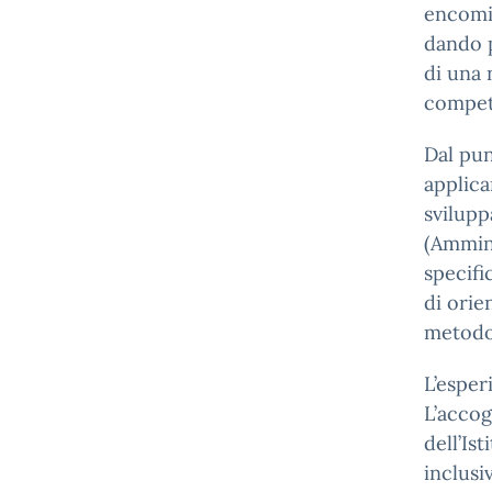
encomia
dando p
di una 
compet
Dal pun
applica
svilupp
(Ammini
specifi
di orie
metodol
L’esper
L’accog
dell’Is
inclusi