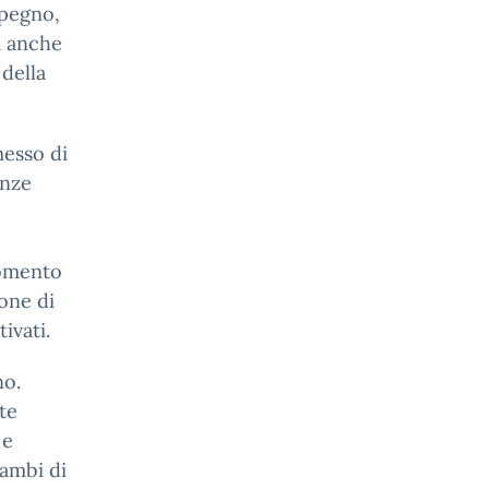
mpegno,
a anche
 della
messo di
enze
momento
one di
ivati.
no.
te
 e
cambi di