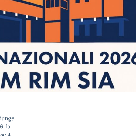
giunge
26
, la
asse
4