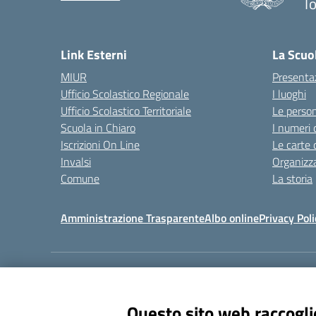
To
Link Esterni
La Scuo
MIUR
Presenta
Ufficio Scolastico Regionale
I luoghi
Ufficio Scolastico Territoriale
Le perso
Scuola in Chiaro
I numeri 
Iscrizioni On Line
Le carte 
Invalsi
Organizz
Comune
La storia
Amministrazione Trasparente
Albo online
Privacy Poli
Centralino:
011 309912
Questo sito web raccoglie