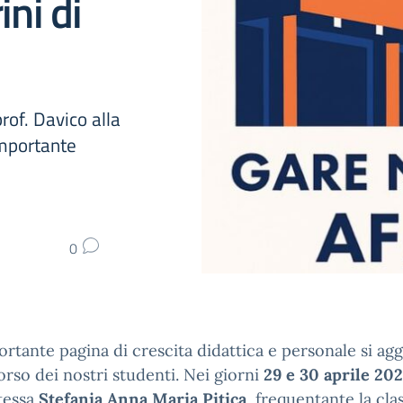
ini di
rof. Davico alla
mportante
0
rtante pagina di crescita didattica e personale si ag
orso dei nostri studenti. Nei giorni
29 e 30 aprile 20
tessa
Stefania Anna Maria Pitica
, frequentante la cl