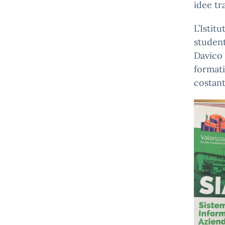
idee tr
L’Istit
student
Davico 
formati
costant