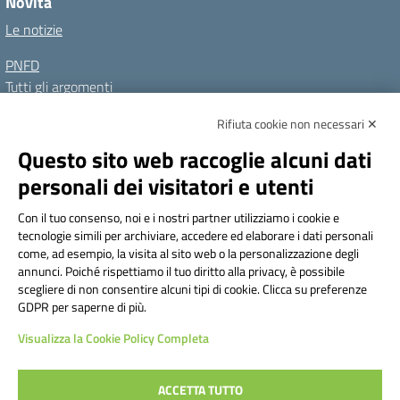
Novità
Le notizie
PNFD
Tutti gli argomenti
Rifiuta cookie non necessari ✕
Amministrazione Trasparente
Albo online
Privacy Policy
Questo sito web raccoglie alcuni dati
Dichiarazione di accessibilità
Note legali
personali dei visitatori e utenti
Seguici su:
Con il tuo consenso, noi e i nostri partner utilizziamo i cookie e
tecnologie simili per archiviare, accedere ed elaborare i dati personali
Indirizzo:
Via Frattini 11, Torino
come, ad esempio, la visita al sito web o la personalizzazione degli
Centralino:
011 3099128
Email:
tois003003@istruzione.it
annunci. Poiché rispettiamo il tuo diritto alla privacy, è possibile
Posta elettronica certificata (PEC):
tois003003@pec.istruzione.it
scegliere di non consentire alcuni tipi di cookie. Clicca su preferenze
GDPR per saperne di più.
Codice fiscale: 80090800014
Visualizza la Cookie Policy Completa
Codice meccanografico:
TOIS003003
Codice Indice delle Pubbliche Amministrazioni (IPA): istsc_tois003003
Codice unico di fatturazione (CUF): UF1TAQ
ACCETTA TUTTO