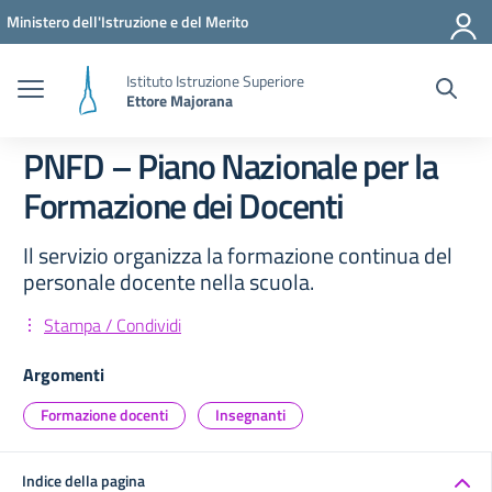
Vai ai contenuti
Vai al menu di navigazione
Vai al footer
Ministero dell'Istruzione e del Merito
Istituto Istruzione Superiore
Ettore Majorana
PNFD – Piano Nazionale per la
Formazione dei Docenti
Il servizio organizza la formazione continua del
personale docente nella scuola.
Stampa / Condividi
Argomenti
Formazione docenti
Insegnanti
Indice della pagina