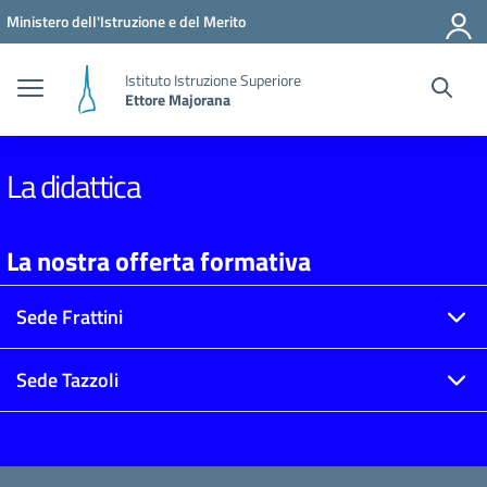
Vai ai contenuti
Vai al menu di navigazione
Vai al footer
Ministero dell'Istruzione e del Merito
Istituto Istruzione Superiore
Ettore Majorana
La didattica
La nostra offerta formativa
Sede Frattini
Sede Tazzoli