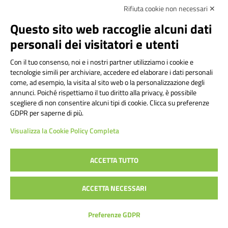
Rifiuta cookie non necessari ✕
Amministrazione Trasparente
Albo online
Privacy Policy
Questo sito web raccoglie alcuni dati
Dichiarazione di accessibilità
Note legali
personali dei visitatori e utenti
Seguici su:
Con il tuo consenso, noi e i nostri partner utilizziamo i cookie e
tecnologie simili per archiviare, accedere ed elaborare i dati personali
Indirizzo:
Via Frattini 11, Torino
come, ad esempio, la visita al sito web o la personalizzazione degli
Centralino:
011 3099128
Email:
tois003003@istruzione.it
annunci. Poiché rispettiamo il tuo diritto alla privacy, è possibile
Posta elettronica certificata (PEC):
tois003003@pec.istruzione.it
scegliere di non consentire alcuni tipi di cookie. Clicca su preferenze
GDPR per saperne di più.
Codice fiscale: 80090800014
Visualizza la Cookie Policy Completa
Codice meccanografico:
TOIS003003
Codice Indice delle Pubbliche Amministrazioni (IPA): istsc_tois003003
Codice unico di fatturazione (CUF): UF1TAQ
ACCETTA TUTTO
ACCETTA NECESSARI
Concept & Design by Designers Italia
Preferenze GDPR