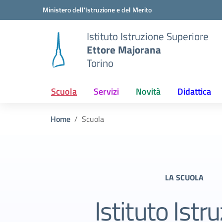
Vai ai contenuti
Vai al menu di navigazione
Vai al footer
Ministero dell'Istruzione e del Merito
Istituto Istruzione Superiore
Ettore Majorana
Torino
Scuola
Servizi
Novità
Didattica
Home
Scuola
LA SCUOLA
Istituto Istr