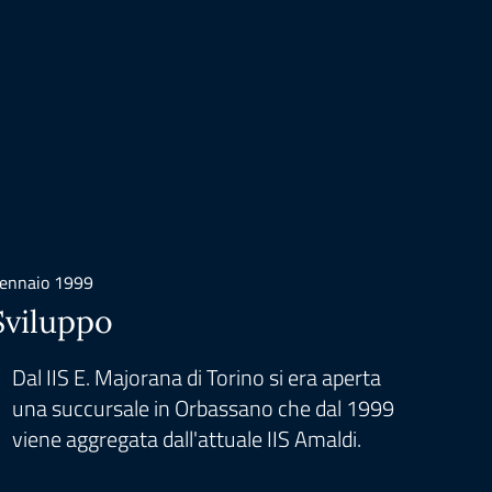
ennaio 1999
Gennaio
Sviluppo
Matu
Dal IIS E. Majorana di Torino si era aperta
Dal 
una succursale in Orbassano che dal 1999
local
viene aggregata dall'attuale IIS Amaldi.
distr
Tazz