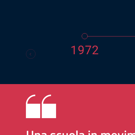
1972
Una scuola in movim