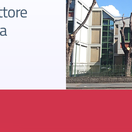
ttore
a