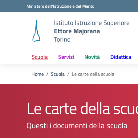
Vai ai contenuti
Vai al menu di navigazione
Vai al footer
Ministero dell'Istruzione e del Merito
Istituto Istruzione Superiore
Ettore Majorana
Torino
Scuola
Servizi
Novità
Didattica
Home
Scuola
Le carte della scuola
Le carte della scu
Questi i documenti della scuola