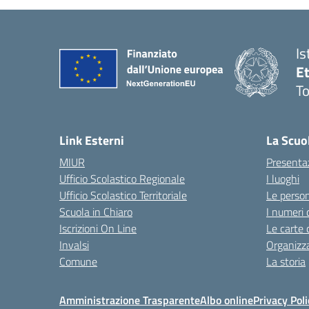
Is
E
To
Link Esterni
La Scuo
MIUR
Presenta
Ufficio Scolastico Regionale
I luoghi
Ufficio Scolastico Territoriale
Le perso
Scuola in Chiaro
I numeri 
Iscrizioni On Line
Le carte 
Invalsi
Organizz
Comune
La storia
Amministrazione Trasparente
Albo online
Privacy Poli