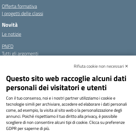
Offerta formativa
I progetti delle classi
Novità
Le notizie
PNFD
Tutti gli argomenti
Rifiuta cookie non necessari ✕
Amministrazione Trasparente
Albo online
Privacy Policy
Questo sito web raccoglie alcuni dati
Dichiarazione di accessibilità
Note legali
personali dei visitatori e utenti
Seguici su:
Con il tuo consenso, noi e i nostri partner utilizziamo i cookie e
tecnologie simili per archiviare, accedere ed elaborare i dati personali
Indirizzo:
Via Frattini 11, Torino
come, ad esempio, la visita al sito web o la personalizzazione degli
Centralino:
011 3099128
Email:
tois003003@istruzione.it
annunci. Poiché rispettiamo il tuo diritto alla privacy, è possibile
Posta elettronica certificata (PEC):
tois003003@pec.istruzione.it
scegliere di non consentire alcuni tipi di cookie. Clicca su preferenze
GDPR per saperne di più.
Codice fiscale: 80090800014