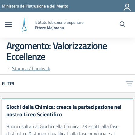
Vai ai contenuti
Vai al menu di navigazione
Vai al footer
Ministero dell'Istruzione e del Merito
Istituto Istruzione Superiore
Ettore Majorana
Argomento: Valorizzazione
Eccellenze
Stampa / Condividi
FILTRI
Giochi della Chimica: cresce la partecipazione nel
nostro Liceo Scientifico
Buoni risultati ai Giochi della Chimica: 73 iscritti alla fase
d'istituto e 9 studenti qualificati alla fase provinciale al