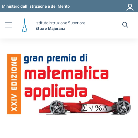
Vai ai contenuti
Vai al menu di navigazione
Vai al footer
Ministero dell'Istruzione e del Merito
Istituto Istruzione Superiore
Ettore Majorana