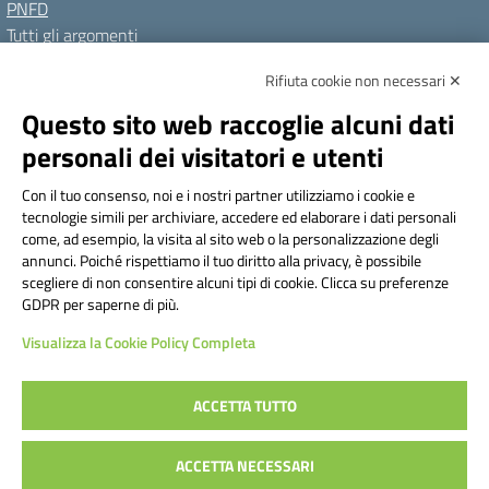
PNFD
Tutti gli argomenti
Rifiuta cookie non necessari ✕
Amministrazione Trasparente
Albo online
Privacy Policy
Questo sito web raccoglie alcuni dati
Dichiarazione di accessibilità
Note legali
personali dei visitatori e utenti
Seguici su:
Con il tuo consenso, noi e i nostri partner utilizziamo i cookie e
tecnologie simili per archiviare, accedere ed elaborare i dati personali
Indirizzo:
Via Frattini 11, Torino
come, ad esempio, la visita al sito web o la personalizzazione degli
Centralino:
011 3099128
Email:
tois003003@istruzione.it
annunci. Poiché rispettiamo il tuo diritto alla privacy, è possibile
Posta elettronica certificata (PEC):
tois003003@pec.istruzione.it
scegliere di non consentire alcuni tipi di cookie. Clicca su preferenze
GDPR per saperne di più.
Codice fiscale: 80090800014
Visualizza la Cookie Policy Completa
Codice meccanografico:
TOIS003003
Codice Indice delle Pubbliche Amministrazioni (IPA): istsc_tois003003
Codice unico di fatturazione (CUF): UF1TAQ
ACCETTA TUTTO
ACCETTA NECESSARI
Concept & Design by Designers Italia