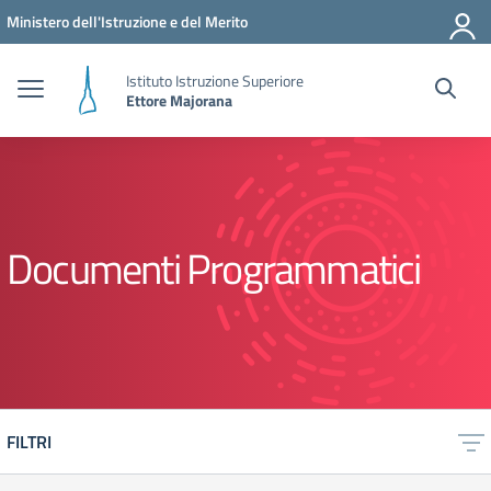
Vai ai contenuti
Vai al menu di navigazione
Vai al footer
Ministero dell'Istruzione e del Merito
Istituto Istruzione Superiore
Ettore Majorana
Documenti Programmatici
FILTRI