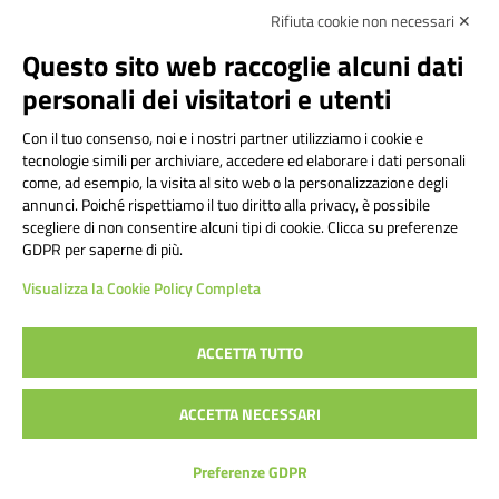
Rifiuta cookie non necessari ✕
Amministrazione Trasparente
Albo online
Privacy Policy
Questo sito web raccoglie alcuni dati
Dichiarazione di accessibilità
Note legali
personali dei visitatori e utenti
Seguici su:
Con il tuo consenso, noi e i nostri partner utilizziamo i cookie e
tecnologie simili per archiviare, accedere ed elaborare i dati personali
Indirizzo:
Via Frattini 11, Torino
come, ad esempio, la visita al sito web o la personalizzazione degli
Centralino:
011 3099128
Email:
tois003003@istruzione.it
annunci. Poiché rispettiamo il tuo diritto alla privacy, è possibile
Posta elettronica certificata (PEC):
tois003003@pec.istruzione.it
scegliere di non consentire alcuni tipi di cookie. Clicca su preferenze
GDPR per saperne di più.
Codice fiscale: 80090800014
Visualizza la Cookie Policy Completa
Codice meccanografico:
TOIS003003
Codice Indice delle Pubbliche Amministrazioni (IPA): istsc_tois003003
Codice unico di fatturazione (CUF): UF1TAQ
ACCETTA TUTTO
ACCETTA NECESSARI
Concept & Design by Designers Italia
Preferenze GDPR