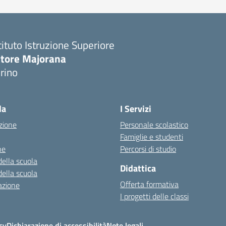
tituto Istruzione Superiore
ttore Majorana
rino
la
I Servizi
zione
Personale scolastico
Famiglie e studenti
ne
Percorsi di studio
della scuola
Didattica
della scuola
Offerta formativa
azione
I progetti delle classi
cy
Dichiarazione di accessibilità
Note legali