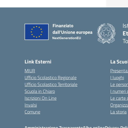
Is
E
To
Link Esterni
La Scuo
MIUR
Presenta
Ufficio Scolastico Regionale
I luoghi
Ufficio Scolastico Territoriale
Le perso
Scuola in Chiaro
I numeri 
Iscrizioni On Line
Le carte 
Invalsi
Organizz
Comune
La storia
Amministrazione Trasparente
Albo online
Privacy Poli