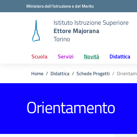
Vai ai contenuti
Vai al menu di navigazione
Vai al footer
Ministero dell'Istruzione e del Merito
Istituto Istruzione Superiore
Ettore Majorana
Torino
Scuola
Servizi
Novità
Didattica
Home
Didattica
Schede Progetti
Orientam
Orientamento