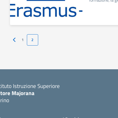
formazione, la gi
1
2
Pagina precedente
tituto Istruzione Superiore
ttore Majorana
rino