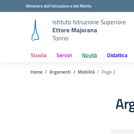
Vai ai contenuti
Vai al menu di navigazione
Vai al footer
Ministero dell'Istruzione e del Merito
Istituto Istruzione Superiore
Ettore Majorana
Torino
Scuola
Servizi
Novità
Didattica
Home
Argomenti
Mobilità
Page 2
Ar