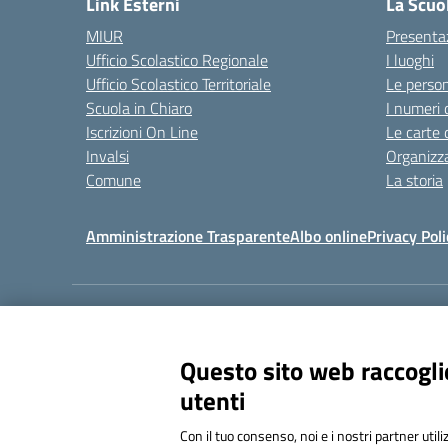
Link Esterni
La Scuo
MIUR
Presenta
Ufficio Scolastico Regionale
I luoghi
Ufficio Scolastico Territoriale
Le perso
Scuola in Chiaro
I numeri 
Iscrizioni On Line
Le carte 
Invalsi
Organizz
Comune
La storia
Amministrazione Trasparente
Albo online
Privacy Poli
Centralino:
011 309912
Questo sito web raccoglie
utenti
Con il tuo consenso, noi e i nostri partner util