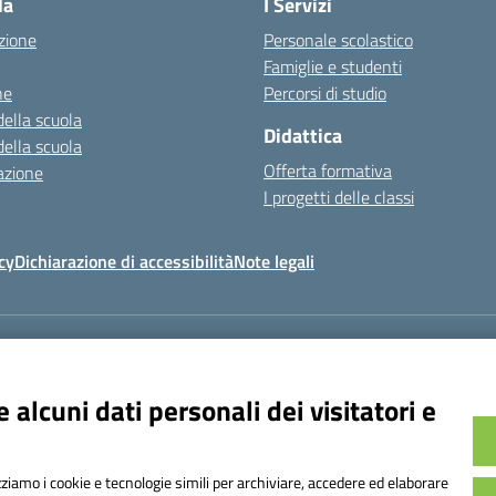
la
I Servizi
zione
Personale scolastico
Famiglie e studenti
ne
Percorsi di studio
della scuola
Didattica
della scuola
Offerta formativa
azione
I progetti delle classi
cy
Dichiarazione di accessibilità
Note legali
Indirizzo:
Via Frattini 11, Torino
8
Email:
tois003003@istruzione.it
Posta elettronica certificata (PEC):
tois
 alcuni dati personali dei visitatori e
Codice fiscale: 80090800014
Codice meccanografico:
TOIS003003
Codice Indice delle Pubbliche Amministrazioni (IPA): istsc_tois003003
izziamo i cookie e tecnologie simili per archiviare, accedere ed elaborare
Codice unico di fatturazione (CUF): UF1TAQ