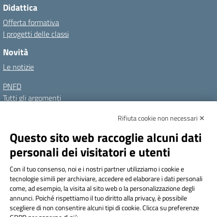
Didattica
Offerta formativa
I progetti delle classi
Novità
Le notizie
PNFD
Tutti gli argomenti
Rifiuta cookie non necessari ✕
Amministrazione Trasparente
Albo online
Privacy Policy
Questo sito web raccoglie alcuni dati
Dichiarazione di accessibilità
Note legali
personali dei visitatori e utenti
Seguici su:
Con il tuo consenso, noi e i nostri partner utilizziamo i cookie e
tecnologie simili per archiviare, accedere ed elaborare i dati personali
Indirizzo:
Via Frattini 11, Torino
come, ad esempio, la visita al sito web o la personalizzazione degli
Centralino:
011 3099128
Email:
tois003003@istruzione.it
annunci. Poiché rispettiamo il tuo diritto alla privacy, è possibile
Posta elettronica certificata (PEC):
tois003003@pec.istruzione.it
scegliere di non consentire alcuni tipi di cookie. Clicca su preferenze