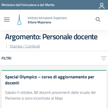
Vai ai contenuti
Vai al menu di navigazione
Vai al footer
Ministero dell'Istruzione e del Merito
Istituto Istruzione Superiore
Ettore Majorana
Argomento: Personale docente
Stampa / Condividi
FILTRI
Special Olympics – corso di aggiornamento per
docenti
Sabato 5 ottobre, 80 docenti provenienti dalle scuole del
Piemonte si sono incontrate al Majo