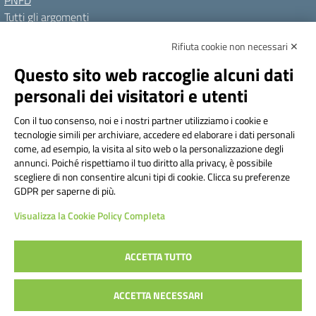
Tutti gli argomenti
Rifiuta cookie non necessari ✕
Amministrazione Trasparente
Albo online
Privacy Policy
Questo sito web raccoglie alcuni dati
Dichiarazione di accessibilità
Note legali
personali dei visitatori e utenti
Seguici su:
Con il tuo consenso, noi e i nostri partner utilizziamo i cookie e
tecnologie simili per archiviare, accedere ed elaborare i dati personali
Indirizzo:
Via Frattini 11, Torino
come, ad esempio, la visita al sito web o la personalizzazione degli
Centralino:
011 3099128
Email:
tois003003@istruzione.it
annunci. Poiché rispettiamo il tuo diritto alla privacy, è possibile
Posta elettronica certificata (PEC):
tois003003@pec.istruzione.it
scegliere di non consentire alcuni tipi di cookie. Clicca su preferenze
GDPR per saperne di più.
Codice fiscale: 80090800014
Visualizza la Cookie Policy Completa
Codice meccanografico:
TOIS003003
Codice Indice delle Pubbliche Amministrazioni (IPA): istsc_tois003003
Codice unico di fatturazione (CUF): UF1TAQ
ACCETTA TUTTO
ACCETTA NECESSARI
Concept & Design by Designers Italia