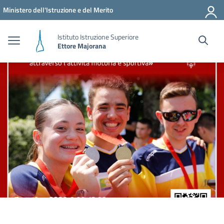
Vai ai contenuti
Vai al menu di navigazione
Vai al footer
Ministero dell'Istruzione e del Merito
Istituto Istruzione Superiore
Ettore Majorana