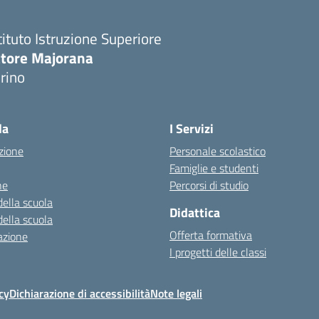
tituto Istruzione Superiore
ttore Majorana
rino
la
I Servizi
zione
Personale scolastico
Famiglie e studenti
ne
Percorsi di studio
della scuola
Didattica
della scuola
Offerta formativa
azione
I progetti delle classi
cy
Dichiarazione di accessibilità
Note legali