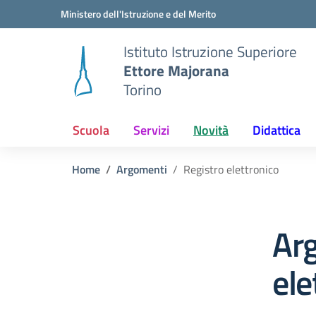
Vai ai contenuti
Vai al menu di navigazione
Vai al footer
Ministero dell'Istruzione e del Merito
Istituto Istruzione Superiore
Ettore Majorana
Torino
Scuola
Servizi
Novità
Didattica
Home
Argomenti
Registro elettronico
Ar
ele