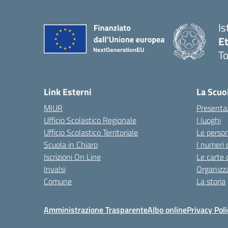
Is
E
To
Link Esterni
La Scuo
MIUR
Presenta
Ufficio Scolastico Regionale
I luoghi
Ufficio Scolastico Territoriale
Le perso
Scuola in Chiaro
I numeri 
Iscrizioni On Line
Le carte 
Invalsi
Organizz
Comune
La storia
Amministrazione Trasparente
Albo online
Privacy Poli