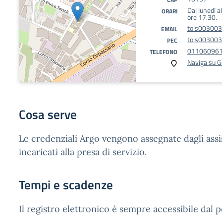
Dal lunedì a
ORARI
ore 17.30.
tois003003
EMAIL
tois003003@
PEC
01106096
TELEFONO
Naviga su 
Cosa serve
Le credenziali Argo vengono assegnate dagli assi
incaricati alla presa di servizio.
Tempi e scadenze
Il registro elettronico è sempre accessibile dal 