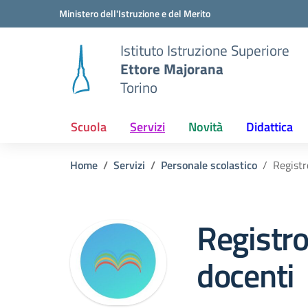
Vai ai contenuti
Vai al menu di navigazione
Vai al footer
Ministero dell'Istruzione e del Merito
Istituto Istruzione Superiore
Ettore Majorana
Torino
Scuola
Servizi
Novità
Didattica
Home
Servizi
Personale scolastico
Registr
Registro
docenti