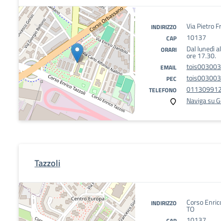
Via Pietro F
INDIRIZZO
10137
CAP
Dal lunedì a
ORARI
ore 17.30.
tois003003
EMAIL
tois003003@
PEC
01130991
TELEFONO
Naviga su 
Tazzoli
Corso Enric
INDIRIZZO
TO
10137
CAP