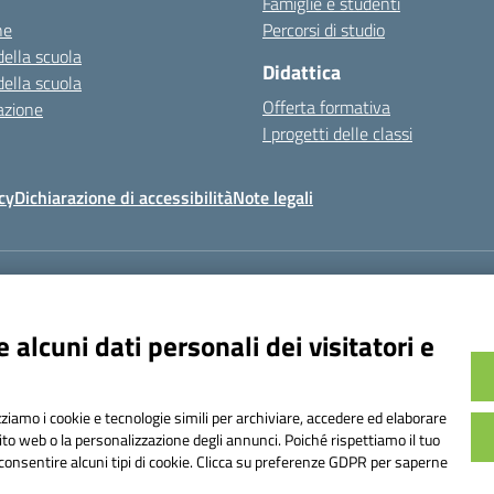
Famiglie e studenti
ne
Percorsi di studio
della scuola
Didattica
della scuola
Offerta formativa
azione
I progetti delle classi
cy
Dichiarazione di accessibilità
Note legali
Indirizzo:
Via Frattini 11, Torino
8
Email:
tois003003@istruzione.it
Posta elettronica certificata (PEC):
tois
 alcuni dati personali dei visitatori e
Codice fiscale: 80090800014
Codice meccanografico:
TOIS003003
Codice Indice delle Pubbliche Amministrazioni (IPA): istsc_tois003003
izziamo i cookie e tecnologie simili per archiviare, accedere ed elaborare
Codice unico di fatturazione (CUF): UF1TAQ
sito web o la personalizzazione degli annunci. Poiché rispettiamo il tuo
on consentire alcuni tipi di cookie. Clicca su preferenze GDPR per saperne