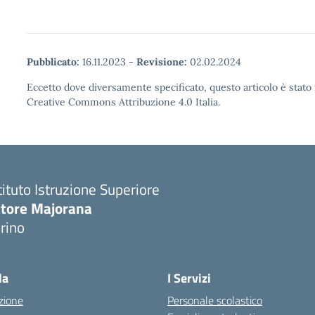
Pubblicato:
16.11.2023
-
Revisione:
02.02.2024
Eccetto dove diversamente specificato, questo articolo è stato 
Creative Commons Attribuzione 4.0 Italia.
tituto Istruzione Superiore
ttore Majorana
rino
la
I Servizi
zione
Personale scolastico