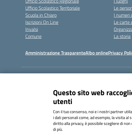
Ufficio Scolastico Regionale
I luoghi
Ufficio Scolastico Territoriale
Le perso
Scuola in Chiaro
I numeri 
Iscrizioni On Line
Le carte 
Invalsi
Organizz
Comune
La storia
Amministrazione Trasparente
Albo online
Privacy Poli
Centralino:
011 309912
Questo sito web raccoglie
utenti
Con il tuo consenso, noi e i nostri partner util
i dati personali come, ad esempio, la visita al 
diritto alla privacy, è possibile scegliere di n
di più.