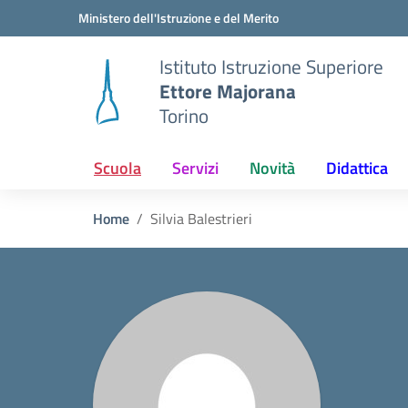
Vai ai contenuti
Vai al menu di navigazione
Vai al footer
Ministero dell'Istruzione e del Merito
Istituto Istruzione Superiore
Ettore Majorana
Torino
Scuola
Servizi
Novità
Didattica
Home
Silvia Balestrieri