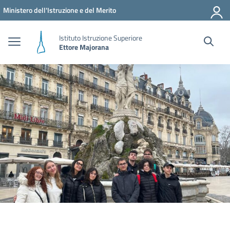
Vai ai contenuti
Vai al menu di navigazione
Vai al footer
Ministero dell'Istruzione e del Merito
Istituto Istruzione Superiore
Ettore Majorana