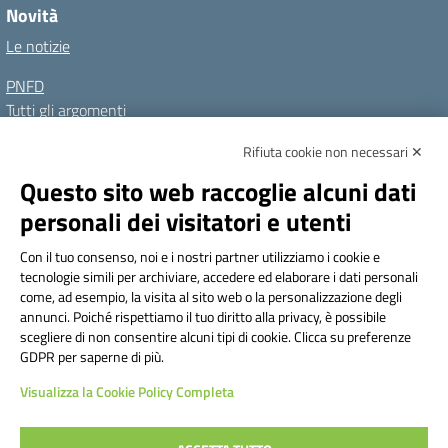
Novità
Le notizie
PNFD
Tutti gli argomenti
Rifiuta cookie non necessari ✕
Amministrazione Trasparente
Albo online
Privacy Policy
Questo sito web raccoglie alcuni dati
Dichiarazione di accessibilità
Note legali
personali dei visitatori e utenti
Seguici su:
Con il tuo consenso, noi e i nostri partner utilizziamo i cookie e
tecnologie simili per archiviare, accedere ed elaborare i dati personali
Indirizzo:
Via Frattini 11, Torino
come, ad esempio, la visita al sito web o la personalizzazione degli
Centralino:
011 3099128
Email:
tois003003@istruzione.it
annunci. Poiché rispettiamo il tuo diritto alla privacy, è possibile
Posta elettronica certificata (PEC):
tois003003@pec.istruzione.it
scegliere di non consentire alcuni tipi di cookie. Clicca su preferenze
GDPR per saperne di più.
Codice fiscale: 80090800014
Visualizza la Cookie Policy Completa
Codice meccanografico:
TOIS003003
Codice Indice delle Pubbliche Amministrazioni (IPA): istsc_tois003003
Codice unico di fatturazione (CUF): UF1TAQ