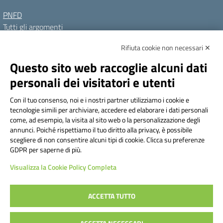
PNFD
Tutti gli argomenti
Rifiuta cookie non necessari ✕
Amministrazione Trasparente
Albo online
Privacy Policy
Questo sito web raccoglie alcuni dati
Dichiarazione di accessibilità
Note legali
personali dei visitatori e utenti
Seguici su:
Con il tuo consenso, noi e i nostri partner utilizziamo i cookie e
tecnologie simili per archiviare, accedere ed elaborare i dati personali
Indirizzo:
Via Frattini 11, Torino
come, ad esempio, la visita al sito web o la personalizzazione degli
Centralino:
011 3099128
Email:
tois003003@istruzione.it
annunci. Poiché rispettiamo il tuo diritto alla privacy, è possibile
Posta elettronica certificata (PEC):
tois003003@pec.istruzione.it
scegliere di non consentire alcuni tipi di cookie. Clicca su preferenze
GDPR per saperne di più.
Codice fiscale: 80090800014
Visualizza la Cookie Policy Completa
Codice meccanografico:
TOIS003003
Codice Indice delle Pubbliche Amministrazioni (IPA): istsc_tois003003
Codice unico di fatturazione (CUF): UF1TAQ
ACCETTA TUTTO