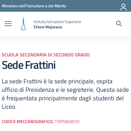
Vai ai contenuti
Vai al menu di navigazione
Vai al footer
Ministero dell'Istruzione e del Merito
Istituto Istruzione Superiore
Ettore Majorana
SCUOLA SECONDARIA DI SECONDO GRADO
Sede Frattini
La sede Frattini è la sede principale, ospita
ufficio di Presidenza e le segreterie. Questa sede
è frequentata principalmente dagli studenti del
Liceo.
CODICE MECCANOGRAFICO:
TOPS00301D