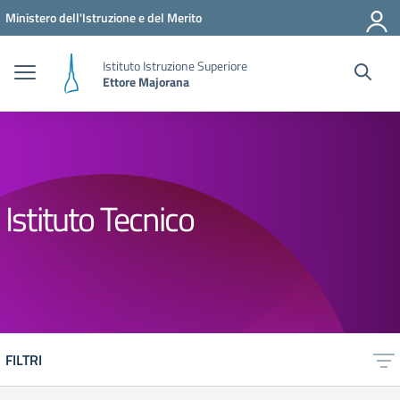
Vai ai contenuti
Vai al menu di navigazione
Vai al footer
Ministero dell'Istruzione e del Merito
Istituto Istruzione Superiore
Ettore Majorana
Istituto Tecnico
FILTRI