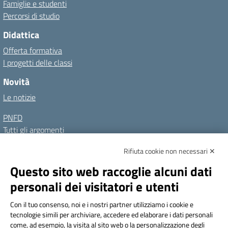
Famiglie e studenti
Percorsi di studio
Didattica
Offerta formativa
I progetti delle classi
Novità
Le notizie
PNFD
Tutti gli argomenti
Rifiuta cookie non necessari ✕
Amministrazione Trasparente
Albo online
Privacy Policy
Questo sito web raccoglie alcuni dati
Dichiarazione di accessibilità
Note legali
personali dei visitatori e utenti
Seguici su:
Con il tuo consenso, noi e i nostri partner utilizziamo i cookie e
tecnologie simili per archiviare, accedere ed elaborare i dati personali
Indirizzo:
Via Frattini 11, Torino
come, ad esempio, la visita al sito web o la personalizzazione degli