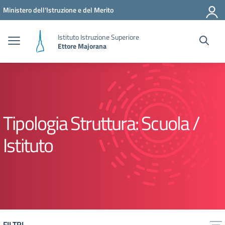
Vai ai contenuti
Vai al menu di navigazione
Vai al footer
Ministero dell'Istruzione e del Merito
Istituto Istruzione Superiore
Ettore Majorana
Tipologia Struttura:
Scuola /
Istituto
FILTRI