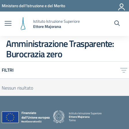
Vai ai contenuti
Vai al menu di navigazione
Vai al footer
Ministero dell'Istruzione e del Merito
Istituto Istruzione Superiore
Ettore Majorana
Amministrazione Trasparente:
Burocrazia zero
FILTRI
Nessun risultato
Istituto Istruzione Superiore
Ettore Majorana
Torino