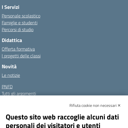
I Servizi
Personale scolastico
Famiglie e studenti
Percorsi di studio
Didattica
Offerta formativa
I progetti delle classi
Novità
Le notizie
PNFD
Tutti gli argomenti
Rifiuta cookie non necessari ✕
Amministrazione Trasparente
Albo online
Privacy Policy
Questo sito web raccoglie alcuni dati
Dichiarazione di accessibilità
Note legali
personali dei visitatori e utenti
Seguici su: