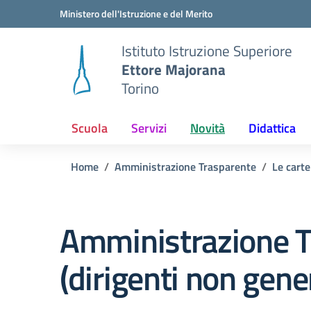
Vai ai contenuti
Vai al menu di navigazione
Vai al footer
Ministero dell'Istruzione e del Merito
Istituto Istruzione Superiore
Ettore Majorana
Torino
Scuola
Servizi
Novità
Didattica
Home
Amministrazione Trasparente
Le carte
Amministrazione T
(dirigenti non gener