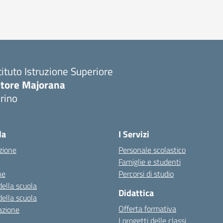
tituto Istruzione Superiore
ttore Majorana
rino
la
I Servizi
zione
Personale scolastico
Famiglie e studenti
ne
Percorsi di studio
della scuola
Didattica
della scuola
Offerta formativa
azione
I progetti delle classi