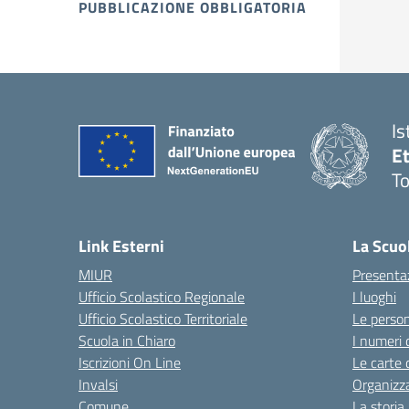
PUBBLICAZIONE OBBLIGATORIA
Is
E
To
Link Esterni
La Scuo
MIUR
Presenta
Ufficio Scolastico Regionale
I luoghi
Ufficio Scolastico Territoriale
Le perso
Scuola in Chiaro
I numeri 
Iscrizioni On Line
Le carte 
Invalsi
Organizz
Comune
La storia