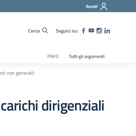
Accedi
Cerca
Seguici su:
PNFD
Tutti gli argomenti
genti non generali)
ncarichi dirigenziali