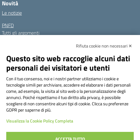
Novità
Le notizie
PNFD
Tutti gli argomenti
Rifiuta cookie non necessari ✕
Amministrazione Trasparente
Albo online
Privacy Policy
Questo sito web raccoglie alcuni dati
Dichiarazione di accessibilità
Note legali
personali dei visitatori e utenti
Seguici su:
Con il tuo consenso, noi e i nostri partner utilizziamo i cookie e
tecnologie simili per archiviare, accedere ed elaborare i dati personali
Indirizzo:
Via Frattini 11, Torino
come, ad esempio, la visita al sito web o la personalizzazione degli
Centralino:
011 3099128
Email:
tois003003@istruzione.it
annunci. Poiché rispettiamo il tuo diritto alla privacy, è possibile
Posta elettronica certificata (PEC):
tois003003@pec.istruzione.it
scegliere di non consentire alcuni tipi di cookie. Clicca su preferenze
GDPR per saperne di più.
Codice fiscale: 80090800014
Visualizza la Cookie Policy Completa
Codice meccanografico:
TOIS003003
Codice Indice delle Pubbliche Amministrazioni (IPA): istsc_tois003003
Codice unico di fatturazione (CUF): UF1TAQ
ACCETTA TUTTO