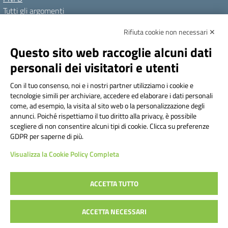
Tutti gli argomenti
Rifiuta cookie non necessari ✕
Amministrazione Trasparente
Albo online
Privacy Policy
Questo sito web raccoglie alcuni dati
Dichiarazione di accessibilità
Note legali
personali dei visitatori e utenti
Seguici su:
Con il tuo consenso, noi e i nostri partner utilizziamo i cookie e
tecnologie simili per archiviare, accedere ed elaborare i dati personali
Indirizzo:
Via Frattini 11, Torino
come, ad esempio, la visita al sito web o la personalizzazione degli
Centralino:
011 3099128
Email:
tois003003@istruzione.it
annunci. Poiché rispettiamo il tuo diritto alla privacy, è possibile
Posta elettronica certificata (PEC):
tois003003@pec.istruzione.it
scegliere di non consentire alcuni tipi di cookie. Clicca su preferenze
GDPR per saperne di più.
Codice fiscale: 80090800014
Visualizza la Cookie Policy Completa
Codice meccanografico:
TOIS003003
Codice Indice delle Pubbliche Amministrazioni (IPA): istsc_tois003003
Codice unico di fatturazione (CUF): UF1TAQ
ACCETTA TUTTO
ACCETTA NECESSARI
Concept & Design by Designers Italia