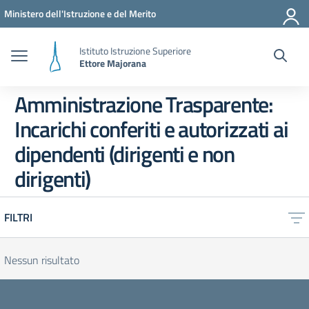
Vai ai contenuti
Vai al menu di navigazione
Vai al footer
Ministero dell'Istruzione e del Merito
Istituto Istruzione Superiore
Ettore Majorana
Amministrazione Trasparente:
Incarichi conferiti e autorizzati ai
dipendenti (dirigenti e non
dirigenti)
FILTRI
Nessun risultato