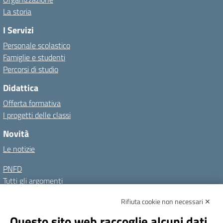
La storia
I Servizi
Personale scolastico
Famiglie e studenti
Percorsi di studio
Didattica
Offerta formativa
I progetti delle classi
Novità
Le notizie
PNFD
Tutti gli argomenti
Rifiuta cookie non necessari ✕
Amministrazione Trasparente
Albo online
Privacy Policy
Questo sito web raccoglie alcuni dati
Dichiarazione di accessibilità
Note legali