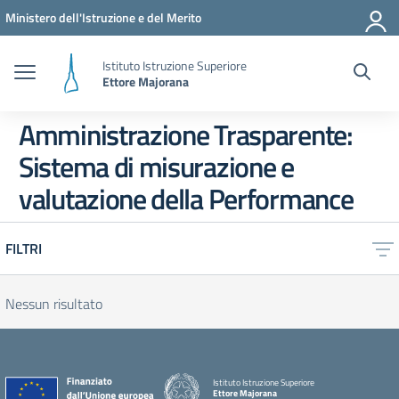
Vai ai contenuti
Vai al menu di navigazione
Vai al footer
Ministero dell'Istruzione e del Merito
Istituto Istruzione Superiore
Ettore Majorana
Amministrazione Trasparente:
Sistema di misurazione e
valutazione della Performance
FILTRI
Nessun risultato
Istituto Istruzione Superiore
Ettore Majorana