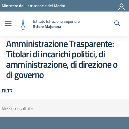
Vai ai contenuti
Vai al menu di navigazione
Vai al footer
Ministero dell'Istruzione e del Merito
Istituto Istruzione Superiore
Ettore Majorana
Amministrazione Trasparente:
Titolari di incarichi politici, di
amministrazione, di direzione o
di governo
FILTRI
Nessun risultato